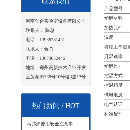
联系我们
产品型号
炉膛材料
河南创合实验室设备有限公司
加热元件
联系人： 陈总
温度
电话：13938281451
持续工作温
联系人：蒋总
升温速率
电话：13673652446
炉膛尺寸
地址：郑州高新技术产业开发
控温方式
区莲花街338号10号楼3层13号
控温精度
供电电源
热门新闻 / HOT
电气认证
标准配件
马弗炉使用安全注意事......
NEWS