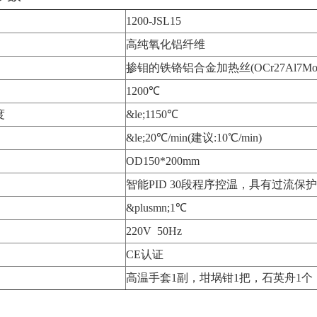
1200-JSL15
高纯氧化铝纤维
掺钼的铁铬铝合金加热丝(OCr27Al7Mo
1200℃
度
&le;1150℃
&le;20℃/min(建议:10℃/min)
OD150*200mm
智能PID 30段程序控温，具有过流
&plusmn;1℃
220V 50Hz
CE认证
高温手套1副，坩埚钳1把，石英舟1个