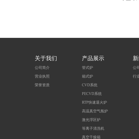
关于我们
产品展示
新
公司简介
管式炉
公
营业执照
箱式炉
行
荣誉资质
CVD系统
PECVD系统
RTP快速退火炉
高温真空气氛炉
激光浮区炉
等离子清洗机
真空干燥箱