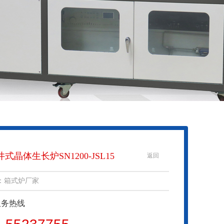
井式晶体生长炉SN1200-JSL15
返回
：箱式炉厂家
服务热线