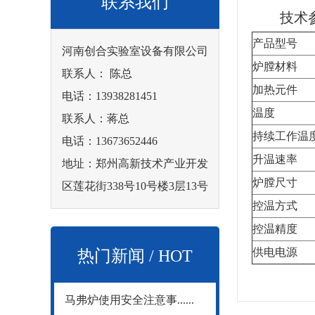
联系我们
技术参
产品型号
河南创合实验室设备有限公司
炉膛材料
联系人： 陈总
加热元件
电话：13938281451
温度
联系人：蒋总
持续工作温
电话：13673652446
升温速率
地址：郑州高新技术产业开发
炉膛尺寸
区莲花街338号10号楼3层13号
控温方式
控温精度
供电电源
热门新闻 / HOT
马弗炉使用安全注意事......
NEWS