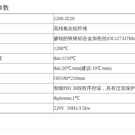
数
1200-JZ20
高纯氧化铝纤维
掺钼的铁铬铝合金加热丝(OCr27Al7Mo
1200℃
度
&le;1150℃
&le;20℃/min(建议:10℃/min)
OD180*210mm
智能PID 30段程序控温，具有过流
&plusmn;1℃
220V 50Hz/3.5kw