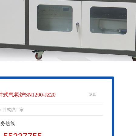
井式气氛炉SN1200-JZ20
返回
：井式炉厂家
服务热线