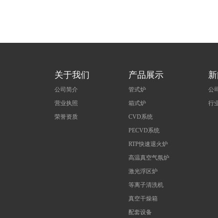
关于我们
产品展示
新
公司简介
管式炉
公
营业执照
箱式炉
行
荣誉资质
CVD系统
PECVD系统
RTP快速退火炉
高温真空气氛炉
激光浮区炉
等离子清洗机
真空干燥箱
配套设备