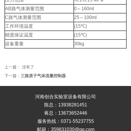
AB路气体测量范围
0～160ml
C路气体测量范围
25～100ml
工作环境温度
(15℃)
精度保证温度
(15℃)
设备重量
30kg
上一篇： 没有了
下一篇：
三路质子气体流量控制器
河南创合实验室设备有限公司
陈总：13938281451
蒋总：13673652446
服务热线：0371-55237755
邮箱：359831030@qq.com