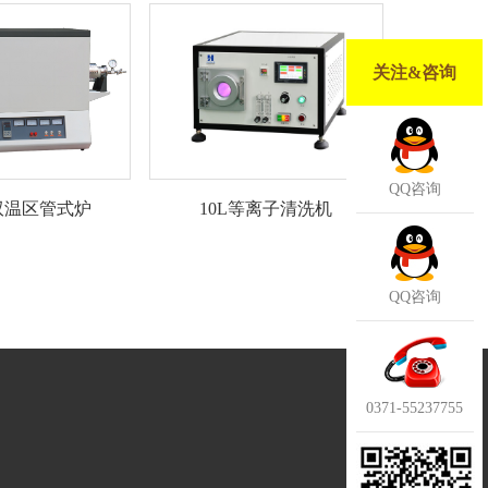
关注&咨询
QQ咨询
10L等离子清洗机
度双温区管式炉
QQ咨询
0371-55237755