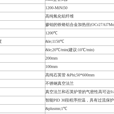
1200-MiNi50
高纯氧化铝纤维
掺钼的铁铬铝合金加热丝(OCr27Al7Mo
1200℃
度
&le;1150℃
&le;20℃/min(建议:10℃/min)
200mm
100mm
高纯石英管 &Phi;50*600mm
不锈钢真空法兰
真空法兰和石英炉管的气密性高可达9.8&tim
智能PID 30段程序控温，具有过流
&plusmn;1℃