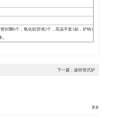
密封圈6个，氧化铝管堵2个，高温手套1副，炉钩1
本。
下一篇：
旋转管式炉
更多