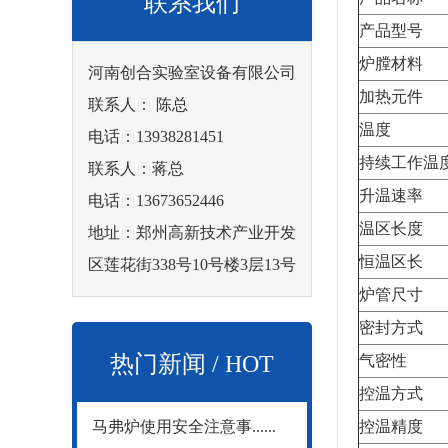
联系我们
产品型号
炉膛材料
河南创合实验室设备有限公司
加热元件
联系人： 陈总
温度
电话：13938281451
持续工作温
联系人：蒋总
升温速率
电话：13673652446
温区长度
地址：郑州高新技术产业开发
恒温区长
区莲花街338号10号楼3层13号
炉管尺寸
密封方式
热门新闻 / HOT
气密性
控温方式
马弗炉使用安全注意事......
控温精度
NEWS