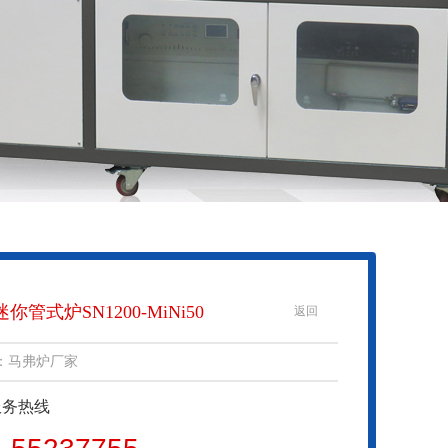
迷你管式炉SN1200-MiNi50
返回
：马弗炉厂家
服务热线