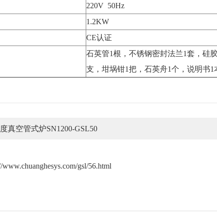
220V 50Hz
1.2KW
CE认证
石英管1根，不锈钢密封法兰1套，硅胶
支，坩埚钳1把，石英舟1个，说明书1
0度真空管式炉SN1200-GSL50
://www.chuanghesys.com/gsl/56.html