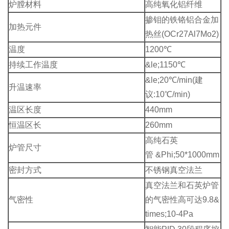
炉膛材料
高纯氧化铝纤维
掺钼的铁铬铝合金加
加热元件
热丝(OCr27Al7Mo2)
温度
1200℃
持续工作温度
&le;1150℃
&le;20℃/min(建
升温速率
议:10℃/min)
温区长度
440mm
恒温区长
260mm
高纯石英
炉管尺寸
管 &Phi;50*1000mm
密封方式
不锈钢真空法兰
真空法兰和石英炉管
气密性
的气密性高可达9.8&
times;10-4Pa