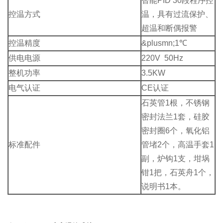
智能PID 30段程序控
控温方式
温，具有过流保护、
超温和断偶报警
控温精度
&plusmn;1℃
供电电源
220V 50Hz
整机功率
3.5KW
电气认证
CE认证
石英管1根，不锈钢
密封法兰1套，硅胶
密封圈6个，氧化铝
标准配件
管堵2个，高温手套1
副，炉钩1支，坩埚
钳1把，石英舟1个，
说明书1本。