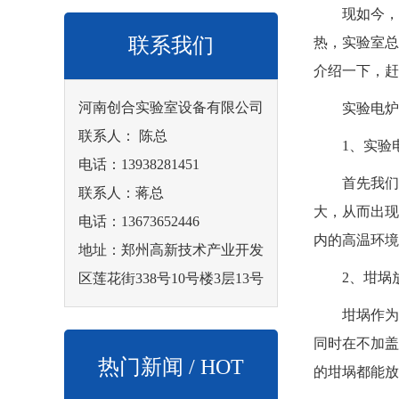
现如今，实
联系我们
热，实验室总
介绍一下，赶
河南创合实验室设备有限公司
实验电炉
联系人： 陈总
1、实验电
电话：13938281451
首先我们要
联系人：蒋总
大，从而出现
电话：13673652446
内的高温环境
地址：郑州高新技术产业开发
2、坩埚放
区莲花街338号10号楼3层13号
坩埚作为一
同时在不加盖
热门新闻 / HOT
的坩埚都能放