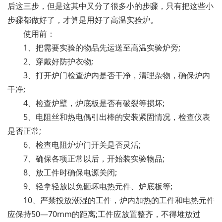
后这三步，但是这其中又分了很多小的步骤，只有把这些小
步骤都做好了，才算是用好了高温实验炉。
使用前：
1、把需要实验的物品先运送至高温实验炉旁;
2、穿戴好防护衣物;
3、打开炉门检查炉内是否干净，清理杂物，确保炉内
干净;
4、检查炉壁，炉底板是否有破裂等损坏;
5、电阻丝和热电偶引出棒的安装紧固情况，检查仪表
是否正常;
6、检查电阻炉炉门开关是否灵活;
7、确保各项正常以后，开始装实验物品;
8、放工件时确保电源关闭;
9、轻拿轻放以免砸坏电热元件、炉底板等;
10、严禁投放潮湿的工件，炉内加热的工件和电热元件
应保持50—70mm的距离;工件应放置整齐，不得堆放过