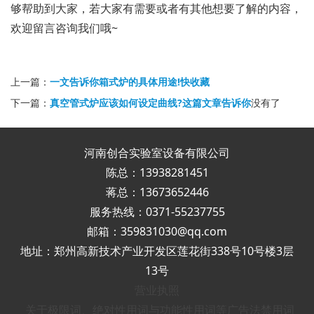
够帮助到大家，若大家有需要或者有其他想要了解的内容，
欢迎留言咨询我们哦~
上一篇：
一文告诉你箱式炉的具体用途!快收藏
下一篇：
真空管式炉应该如何设定曲线?这篇文章告诉你
没有了
河南创合实验室设备有限公司
陈总：13938281451
蒋总：13673652446
服务热线：0371-55237755
邮箱：359831030@qq.com
地址：郑州高新技术产业开发区莲花街338号10号楼3层
13号
营业执照
关于极限词、绝对性用词与功能性用词等广告法禁用词