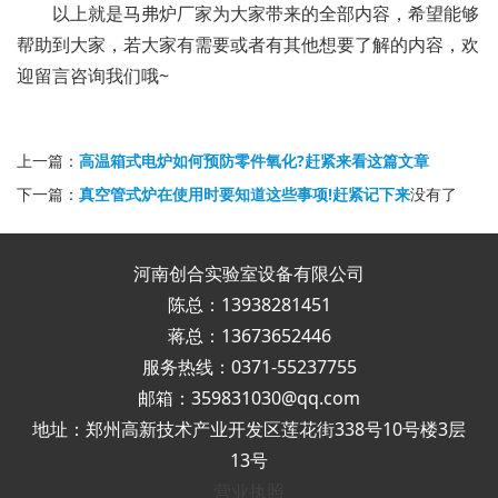
以上就是马弗炉厂家为大家带来的全部内容，希望能够
帮助到大家，若大家有需要或者有其他想要了解的内容，欢
迎留言咨询我们哦~
上一篇：
高温箱式电炉如何预防零件氧化?赶紧来看这篇文章
下一篇：
真空管式炉在使用时要知道这些事项!赶紧记下来
没有了
河南创合实验室设备有限公司
陈总：13938281451
蒋总：13673652446
服务热线：0371-55237755
邮箱：359831030@qq.com
地址：郑州高新技术产业开发区莲花街338号10号楼3层
13号
营业执照