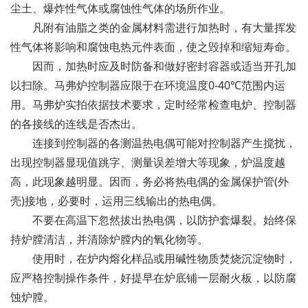
尘土、爆炸性气体或腐蚀性气体的场所作业。
凡附有油脂之类的金属材料需进行加热时，有大量挥发
性气体将影响和腐蚀电热元件表面，使之毁掉和缩短寿命。
因而，加热时应及时防备和做好密封容器或适当开孔加
以扫除。马弗炉控制器应限于在环境温度0-40℃范围内运
用。马弗炉实拍依据技术要求，定时经常检查电炉、控制器
的各接线的连线是否杰出。
连接到控制器的各测温热电偶可能对控制器产生搅扰，
出现控制器显现值跳字、测量误差增大等现象，炉温度越
高，此现象越明显。因而，务必将热电偶的金属保护管(外
壳)接地，必要时，运用三线输出的热电偶。
不要在高温下忽然拔出热电偶，以防护套爆裂。始终保
持炉膛清洁，并清除炉膛内的氧化物等。
使用时，在炉内熔化样品或用碱性物质焚烧沉淀物时，
应严格控制操作条件，好提早在炉底铺一层耐火板，以防腐
蚀炉膛。