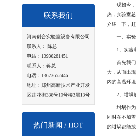
现如今，实
联系我们
热，实验室总
介绍一下，赶
河南创合实验室设备有限公司
一、实验电
联系人： 陈总
1、实验电
电话：13938281451
首先我们要
联系人：蒋总
大，从而出现
电话：13673652446
内的高温环境
地址：郑州高新技术产业开发
2、坩埚放
区莲花街338号10号楼3层13号
坩埚作为一
同时在不加盖
热门新闻 / HOT
的坩埚都能放