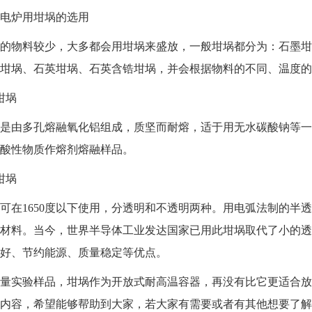
炉用坩埚的选用
物料较少，大多都会用坩埚来盛放，一般坩埚都分为：石墨坩
坩埚、石英坩埚、石英含锆坩埚，并会根据物料的不同、温度的
坩埚
由多孔熔融氧化铝组成，质坚而耐熔，适于用无水碳酸钠等一
酸性物质作熔剂熔融样品。
坩埚
1650度以下使用，分透明和不透明两种。用电弧法制的半透
材料。当今，世界半导体工业发达国家已用此坩埚取代了小的透
好、节约能源、质量稳定等优点。
实验样品，坩埚作为开放式耐高温容器，再没有比它更适合放
内容，希望能够帮助到大家，若大家有需要或者有其他想要了解