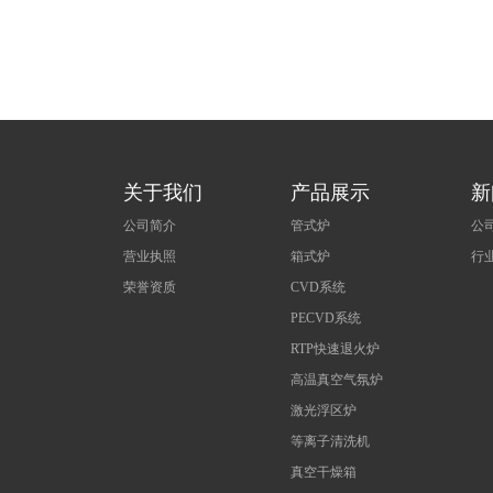
关于我们
产品展示
新
公司简介
管式炉
公
营业执照
箱式炉
行
荣誉资质
CVD系统
PECVD系统
RTP快速退火炉
高温真空气氛炉
激光浮区炉
等离子清洗机
真空干燥箱