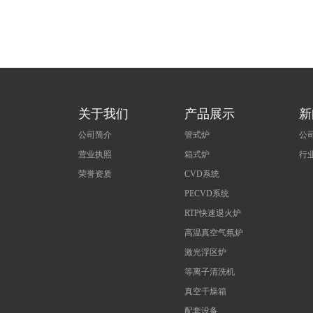
关于我们
产品展示
新
公司简介
管式炉
公
营业执照
箱式炉
行
荣誉资质
CVD系统
PECVD系统
RTP快速退火炉
高温真空气氛炉
激光浮区炉
等离子清洗机
真空干燥箱
配套设备