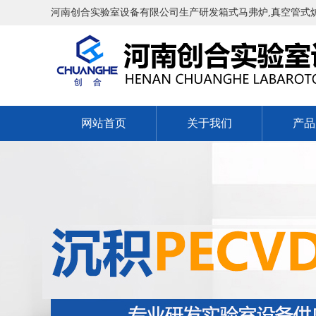
河南创合实验室设备有限公司生产研发箱式马弗炉,真空管式炉,
网站首页
关于我们
产品