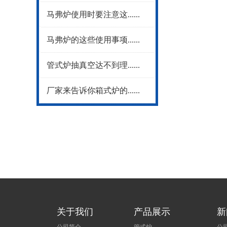
马弗炉使用时要注意这......
马弗炉的这些使用事项......
管式炉抽真空达不到理......
厂家来告诉你箱式炉的......
关于我们
产品展示
新