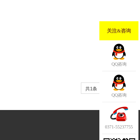
关注&咨询
QQ咨询
共1条
1
QQ咨询
0371-55237755