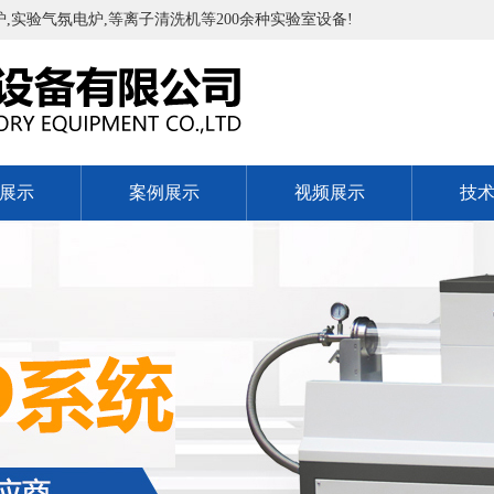
实验气氛电炉,等离子清洗机等200余种实验室设备!
展示
案例展示
视频展示
技