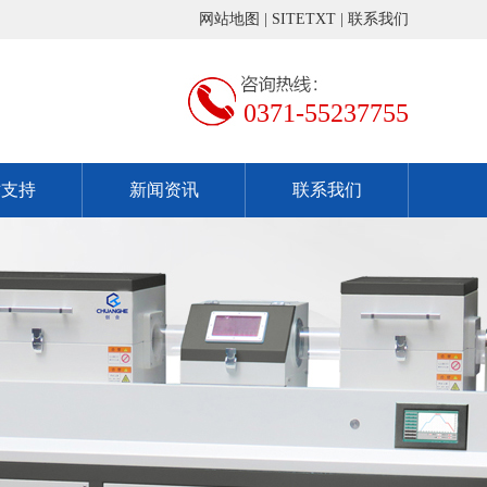
网站地图
|
SITETXT
|
联系我们
0371-55237755
术支持
新闻资讯
联系我们