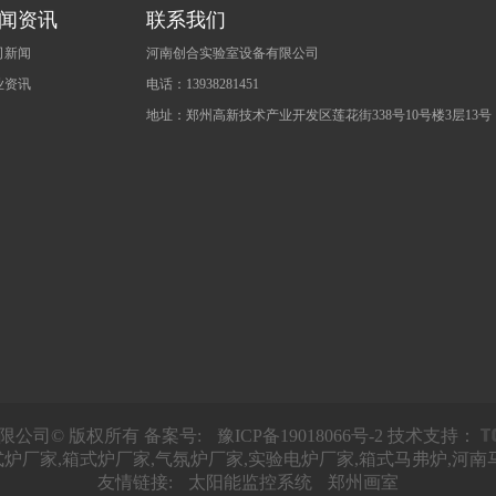
闻资讯
联系我们
司新闻
河南创合实验室设备有限公司
业资讯
电话：13938281451
地址：郑州高新技术产业开发区莲花街338号10号楼3层13号
公司© 版权所有 备案号:
豫ICP备19018066号-2
技术支持：
炉厂家,箱式炉厂家,气氛炉厂家,实验电炉厂家,箱式马弗炉,河南
友情链接:
太阳能监控系统
郑州画室