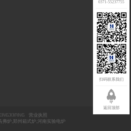
0371-55237755
扫码联系我们
返回顶部
营业执照
马弗炉,郑州箱式炉,河南实验电炉