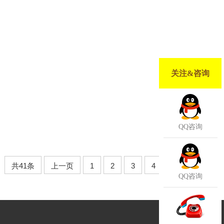
关注&咨询
QQ咨询
共41条
上一页
1
2
3
4
5
QQ咨询